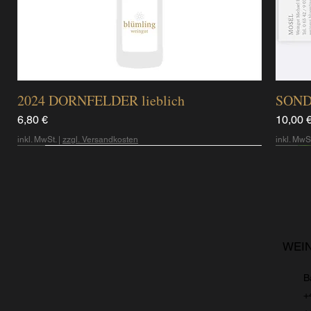
2024 DORNFELDER lieblich
SOND
Preis
Preis
6,80 €
10,00 
inkl. MwSt.
|
zzgl. Versandkosten
inkl. MwS
10
3a
6
7
WEI
B
+