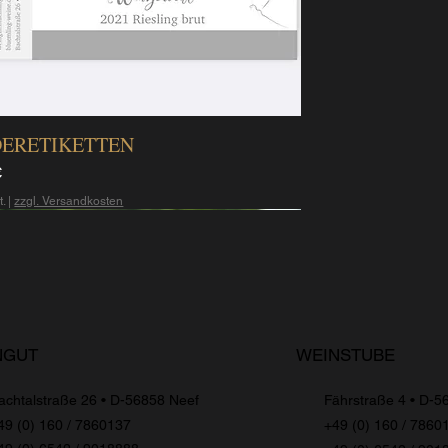
ERETIKETTEN
€
t.
|
zzgl. Versandkosten
WEINSTUBE
NGUT
achtalstraße 26 • D-56858 Neef
Fährstraße 4 • D
-
56
49 (0) 160 / 7860137
+49 (0) 160 / 7860