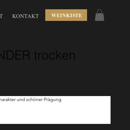
WEINKISTE
T
KONTAKT
DER trocken
Charakter und schöner Prägung.