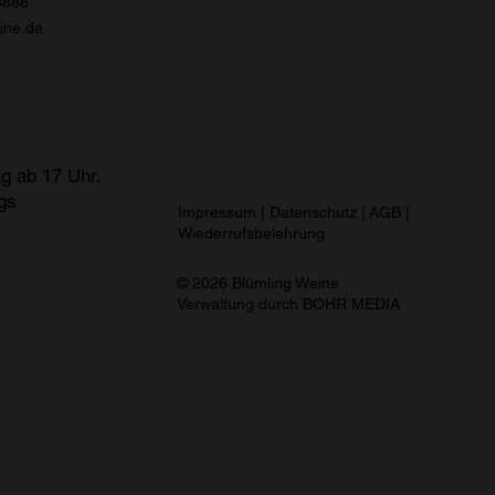
8888
ine.de
g ab 17 Uhr.
gs
Impressum
|
Datenschutz
|
AGB
|
Wiederrufsbelehrung
© 2026 Blümling Weine
Verwaltung durch
BOHR MEDIA