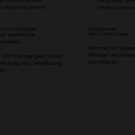
49 (0) 6542 / 9018888
+49 (0) 6542 / 901
nfo@bluemling-weine.de
info@bluemling-we
verkauf ab Weingut
Öffnungszeiten
 um telefonische
Mai bis Ende Oktober
nmeldung.
 SPÄTBURGUNDER Blanc de Noir
EL WIMMELBUCH
BENSAFT weiß
gard von Bingen Kräuter LIKÖR
uss LIKÖR
STERBRAND
Bullayer Brautrock RIESLING
Dienstag bis Samsta
en
€
€
€
€
Montags und sonnta
 und Feiertage geschlossen.
erfügbar
t.
t.
t.
t.
t.
t.
|
|
|
|
|
|
zzgl. Versandkosten
zzgl. Versandkosten
zzgl. Versandkosten
zzgl. Versandkosten
zzgl. Versandkosten
zzgl. Versandkosten
geschlossen.
bholung nach Vereinbarung
ch.