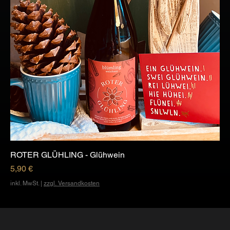
ROTER GLÜHLING - Glühwein
Preis
5,90 €
inkl. MwSt.
|
zzgl. Versandkosten