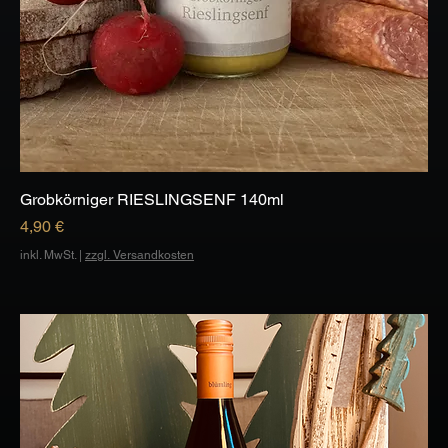
Grobkörniger RIESLINGSENF 140ml
Preis
4,90 €
inkl. MwSt.
|
zzgl. Versandkosten