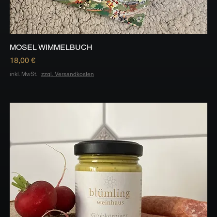
MOSEL WIMMELBUCH
Preis
18,00 €
inkl. MwSt.
|
zzgl. Versandkosten