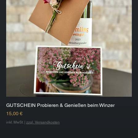
GUTSCHEIN Probieren & Genießen beim Winzer
Preis
15,00 €
inkl. MwSt.
|
zzgl. Versandkosten